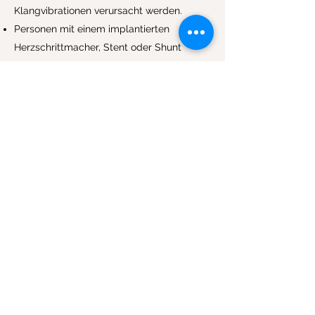
Klangvibrationen verursacht werden.
Personen mit einem implantierten
Herzschrittmacher, Stent oder Shunt
erhalten die Klanginstrumente immer in
einem Mindestabstand von 20 cm und
niemals direkt auf oder in der Nähe von
Metallimplantaten.